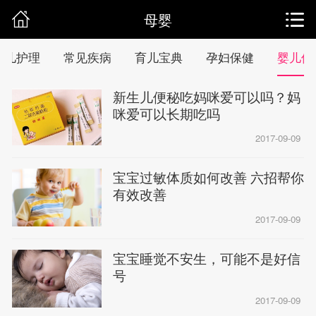
母婴
婴儿护理
常见疾病
育儿宝典
孕妇保健
婴儿保
新生儿便秘吃妈咪爱可以吗？妈
咪爱可以长期吃吗
2017-09-09
宝宝过敏体质如何改善 六招帮你
有效改善
2017-09-09
宝宝睡觉不安生，可能不是好信
号
2017-09-09