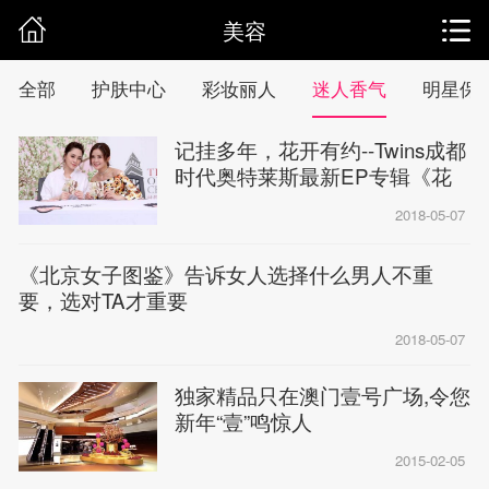
美容
全部
护肤中心
彩妆丽人
迷人香气
明星保
记挂多年，花开有约--Twins成都
时代奥特莱斯最新EP专辑《花
约》签售会
2018-05-07
《北京女子图鉴》告诉女人选择什么男人不重
要，选对TA才重要
2018-05-07
独家精品只在澳门壹号广场,令您
新年“壹”鸣惊人
2015-02-05