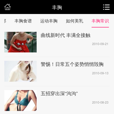
丰胸
全部
丰胸食谱
运动丰胸
如何美乳
丰胸常识
曲线新时代 丰满全接触
2010-09-21
警惕！日常五个姿势悄悄毁胸
2010-09-13
五招穿出深“沟沟”
2010-08-23