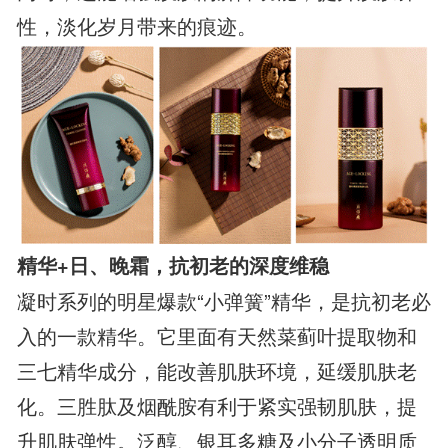
性，淡化岁月带来的痕迹。
精华+日、晚霜，抗初老的深度维稳
凝时系列的明星爆款“小弹簧”精华，是抗初老必
入的一款精华。它里面有天然菜蓟叶提取物和
三七精华成分，能改善肌肤环境，延缓肌肤老
化。三胜肽及烟酰胺有利于紧实强韧肌肤，提
升肌肤弹性。泛醇、银耳多糖及小分子透明质