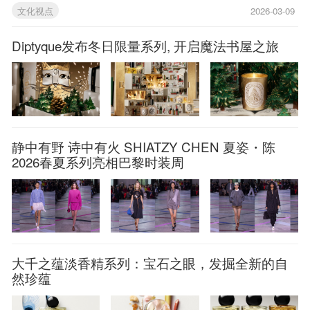
文化视点
2026-03-09
Diptyque发布冬日限量系列, 开启魔法书屋之旅
静中有野 诗中有火 SHIATZY CHEN 夏姿・陈
2026春夏系列亮相巴黎时装周
大千之蕴淡香精系列：宝石之眼，发掘全新的自
然珍蕴