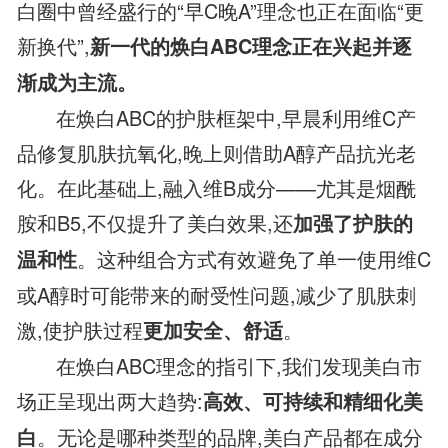
白圈中曾经盛行的“早C晚A”理念也正在面临“更
新换代”,
新一代的焕白ABC理念正在兴起并逐
渐成为主流。
在焕白ABC的护肤框架中,早晨利用维C产
品修复肌肤抗氧化,晚上则借助A醇产品抗光老
化。在此基础上,融入维B成分——尤其是烟酰
胺和B5,不仅提升了美白效果,还
加强了护肤的
。这种组合方式有效避免了单一使用维C
温和性
或A醇时可能带来的耐受性问题,减少了肌肤刺
激,使护肤过程
。
更加安全、舒适
在焕白ABC理念的指引下,我们发现美白市
场正呈现出两大趋势:
高效、可持续和精细化美
。无论是哪种类型的品牌,美白产品都在成分
白