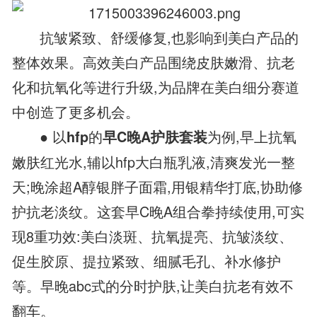
抗皱紧致、舒缓修复,也影响到美白产品的
整体效果。高效美白产品围绕皮肤嫩滑、抗老
化和抗氧化等进行升级,为品牌在美白细分赛道
中创造了更多机会。
● 以
的
为例,早上抗氧
hfp
早C晚A护肤套装
嫩肤红光水,辅以hfp大白瓶乳液,清爽发光一整
天;晚涂超A醇银胖子面霜,用银精华打底,协助修
护抗老淡纹。这套早C晚A组合拳持续使用,可实
现8重功效:美白淡斑、抗氧提亮、抗皱淡纹、
促生胶原、提拉紧致、细腻毛孔、补水修护
等。早晚abc式的分时护肤,让美白抗老有效不
翻车。