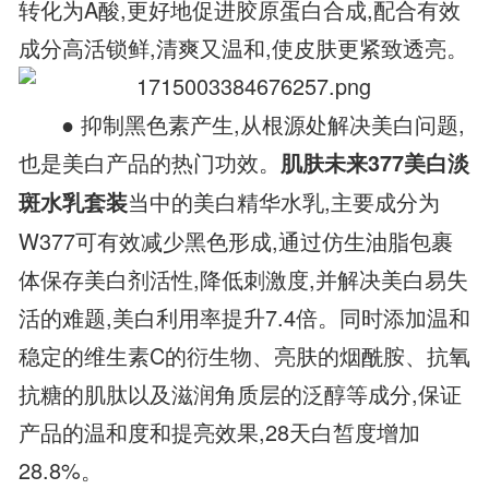
转化为A酸,更好地促进胶原蛋白合成,配合有效
成分高活锁鲜,清爽又温和,使皮肤更紧致透亮。
● 抑制黑色素产生,从根源处解决美白问题,
也是美白产品的热门功效。
肌肤未来377美白淡
当中的美白精华水乳,主要成分为
斑水乳套装
W377可有效减少黑色形成,通过仿生油脂包裹
体保存美白剂活性,降低刺激度,并解决美白易失
活的难题,美白利用率提升7.4倍。同时添加温和
稳定的维生素C的衍生物、亮肤的烟酰胺、抗氧
抗糖的肌肽以及滋润角质层的泛醇等成分,保证
产品的温和度和提亮效果,28天白皙度增加
28.8%。