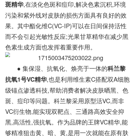
,在淡化色斑和痘印,解决色素沉积,环境
斑精华
污染和紫外线对皮肤的损伤方面具有良好的效
果。其中酯化维C(VC-IP)可以在日间保持活性
而不会引起光敏性反应;光果甘草精华在减少黑
色素生成方面也发挥着重要作用。
● 集保湿、抗氧化、焕亮于一体的
科兰黎
,也是利用维生素C搭配双A细胞
抗氧1号VC精华
级锚点渗透科技,帮助消费者解决皮肤晒黑、色
斑、痘印等问题。科兰黎采用原型活VC,而非
VC衍生物,能实现双靶点、三通路高效安全抑
黑,高活性,强抗氧。作为品牌的王牌VC精华,能
够精准狙击黄、暗、黄,是用一次就能在原有肤