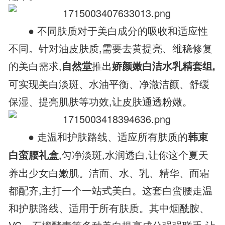
● 不同肤质对于美白成分的吸收和适应性
不同。针对油皮肤质,需要去黄提亮、维稳修复
的美白需求,
推出
自然堂
娇颜嫩白洁水乳精套组,
可实现美白淡斑、水油平衡、净澈洁颜、舒缓
保湿、提亮肌肤等功效,让皮肤通透粉嫩。
● 走温和护肤路线、适应所有肤质的
韩束
,匀净淡斑,水润透白,让你这个夏天
白蛮腰礼盒
养出少女白嫩肌。洁面、水、乳、精华、面霜
都配齐,主打一个一站式美白。这套白蛮腰走温
和护肤路线、适用于所有肤质。其中烟酰胺、