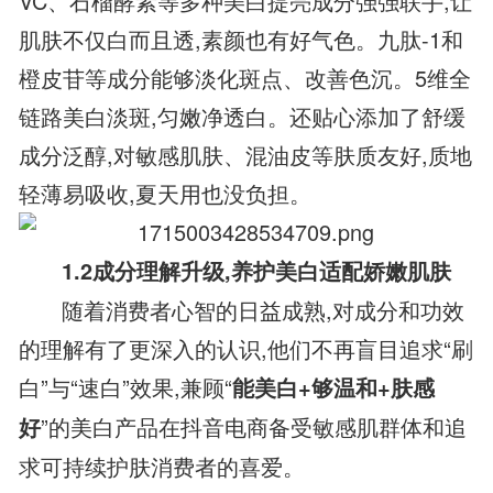
VC、石榴酵素等多种美白提亮成分强强联手,让
肌肤不仅白而且透,素颜也有好气色。九肽-1和
橙皮苷等成分能够淡化斑点、改善色沉。5维全
链路美白淡斑,匀嫩净透白。还贴心添加了舒缓
成分泛醇,对敏感肌肤、混油皮等肤质友好,质地
轻薄易吸收,夏天用也没负担。
1.2成分理解升级,养护美白适配娇嫩肌肤
随着消费者心智的日益成熟,对成分和功效
的理解有了更深入的认识,他们不再盲目追求“刷
白”与“速白”效果,兼顾“
能美白+够温和+肤感
”的美白产品在抖音电商备受敏感肌群体和追
好
求可持续护肤消费者的喜爱。