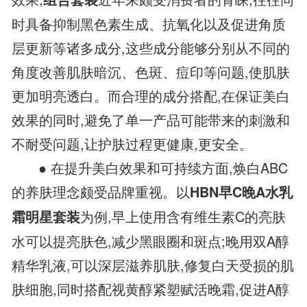
时具备抑制黑色素生成、抗氧化以及促进角质
层更新等诸多成分,这些成分能够分别从不同的
角度改善肌肤暗沉、色斑、痘印等问题,使肌肤
更加明亮透白。而合理的成分搭配,在保证美白
效果的同时,避免了单一产品可能带来的刺激和
不耐受问题,让护肤过程更健康,更安全。
● 在提升美白效果和可持续方面,焕白ABC
的养肤理念颇受品牌重视。以
HBN早C晚A水乳
为例,早上使用含有维生素C的亮肤
霜明星套装
水可以提亮肤色,减少黑眼圈和斑点;晚用双A醇
精华乳液,可以深层滋养肌肤,修复白天受损的肌
肤细胞,同时搭配视黄醇紧塑赋活晚霜,促进A醇