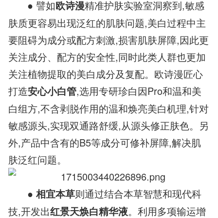
● 譬如
精准护肤实验室洞察到,敏感
欧诗漫
肤质更容易出现泛红的肌肤问题,美白过程中主
要阻碍为成分或配方刺激,损害肌肤屏障,因此更
关注成分、配方的安全性,同时此类人群也更加
关注植物提取的美白成分及复配。欧诗漫匠心
打造
,选用专研珍白因Pro和温和美
安心小白管
白组方,不含剥脱作用的温和焕亮美白机理,针对
敏感源头,实现双通路舒缓,从源头修正肤色。另
外,产品中含有的B5等成分可修补屏障,解决肌
肤泛红问题。
●
则通过结合本草智慧和现代科
相宜本草
技,开发出
。利用多项输运增
红景天焕白精华液