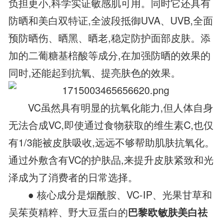
负担更小,科学实证敏感肌可用。同时它还具有
防晒和美白双特证,全波段抵御UVA、UVB,全面
预防晒伤、晒黑、晒老,稳定防护面部皮肤。添
加的二葡糖基棓酸等成分,在加强防晒的效果的
同时,还能起到抗氧、提亮肤色的效果。
VC虽然具有明显的抗氧化能力,但人体自身
无法合成VC,即使通过食物获取的维生素C,也仅
有1/3能被皮肤吸收,远远不够帮助肌肤抗氧化。
通过外敷含有VC的护肤品,来提升皮肤紧致和光
泽成为了消费者的日常选择。
● 核心成分是烟酰胺、VC-IP、光果甘草和
吴茱萸精粹、野大豆蛋白的
巴黎欧敏肤美白祛