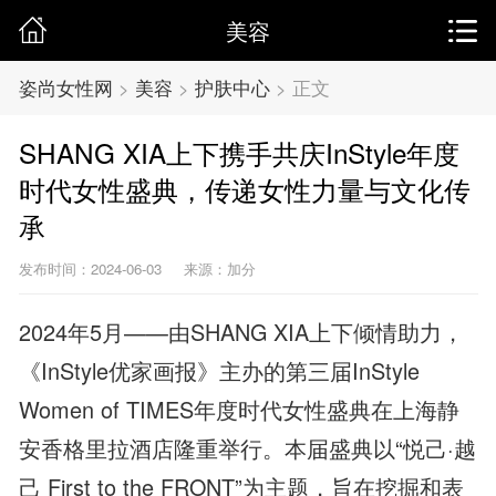
美容
姿尚女性网
>
美容
>
护肤中心
>
正文
SHANG XIA上下携手共庆InStyle年度
时代女性盛典，传递女性力量与文化传
承
发布时间：2024-06-03
来源：加分
2024年5月——由SHANG XIA上下倾情助力，
《InStyle优家画报》主办的第三届InStyle
Women of TIMES年度时代女性盛典在上海静
安香格里拉酒店隆重举行。本届盛典以“悦己·越
己 First to the FRONT”为主题，旨在挖掘和表