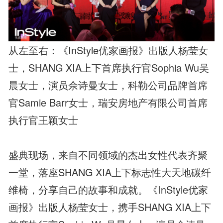
从左至右：《InStyle优家画报》出版人杨莹女
士，SHANG XIA上下首席执行官Sophia Wu吴
晨女士，演员佘诗曼女士，科勒公司品牌首席
官Samie Barr女士，瑞安房地产有限公司首席
执行官王颖女士
盛典现场，来自不同领域的杰出女性代表齐聚
一堂，落座SHANG XIA上下标志性大天地碳纤
维椅，分享自己的故事和成就。《InStyle优家
画报》出版人杨莹女士，携手SHANG XIA上下