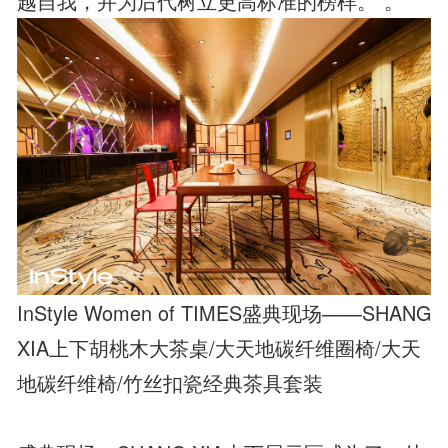
越自我，并为后代树立更高标准的榜样。”。
InStyle Women of TIMES盛典现场——SHANG
XIA上下胡桃木大茶桌/大天地碳纤维圈椅/大天
地碳纤维椅/竹丝扣瓷经典茶具套装