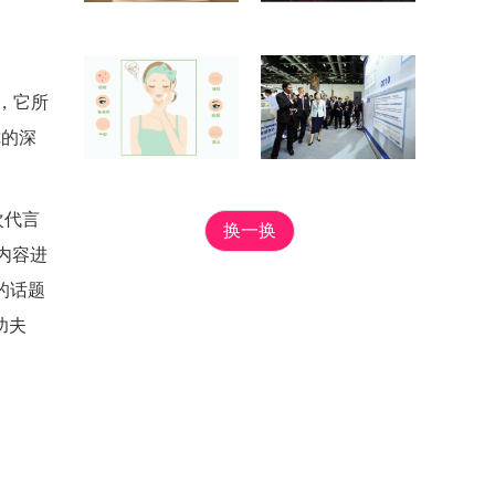
，它所
你的深
次代言
换一换
内容进
的话题
功夫