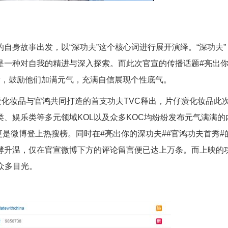
自身故事出发，以“深功夫”这个核心词进行展开演绎。“深功夫”
是一种对自我的精进与深入探索。而此次官宣的传播话题#亮出
话，鼓励他们加满元气，充满自信展现个性底气。
癀化妆品与官鸿共同打造的首支功夫TVC释出，片仔癀化妆品此
、娱乐类等多元领域KOL以及众多KOC均纷纷发布元气满满的
更是微博登上热搜榜。同时在#亮出你的深功夫##官鸿功夫首秀#
酵升温，仅在官宣微博下方的评论留言便已达上万条。而上映的
众多目光。