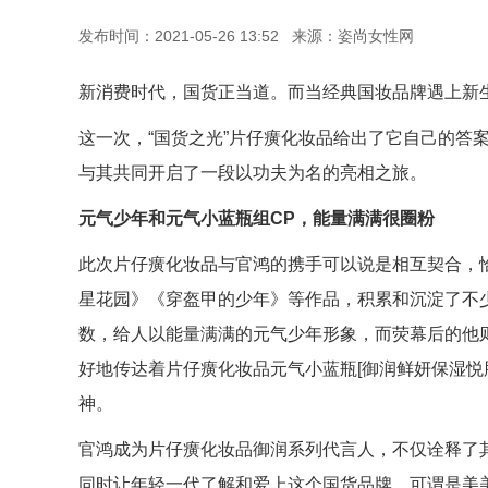
发布时间：2021-05-26 13:52 来源：姿尚女性网
新消费时代，国货正当道。而当经典国妆品牌遇上新
这一次，“国货之光”片仔癀化妆品给出了它自己的答
与其共同开启了一段以功夫为名的亮相之旅。
元气少年和元气小蓝瓶组CP，能量满满很圈粉
此次片仔癀化妆品与官鸿的携手可以说是相互契合，
星花园》《穿盔甲的少年》等作品，积累和沉淀了不
数，给人以能量满满的元气少年形象，而荧幕后的他
好地传达着片仔癀化妆品元气小蓝瓶[御润鲜妍保湿悦
神。
官鸿成为片仔癀化妆品御润系列代言人，不仅诠释了
同时让年轻一代了解和爱上这个国货品牌，可谓是美