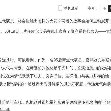
手机查看
字号：
小
生代演员，将会碰触出怎样的火花？两者的故事会如何生动展开
案。5月19日，片仔癀化妆品在线上官宣了御润系列代言人——官
恰逢其时。可以看到，作为一名95后新生代演员，官鸿这几年通
少人气与肯定。在荧幕前的他总是阳光帅气，充满治愈力的微笑
则也在为梦想默默下功夫，夯实演技。这样活力与实力并存的他
肤水]所倡导的：通过养出澎湃鲜嫩的肌肤好状态，传递元气向
其价值与主张，也把这种正能量的形象传达给更多喜欢他的年轻
美与共。