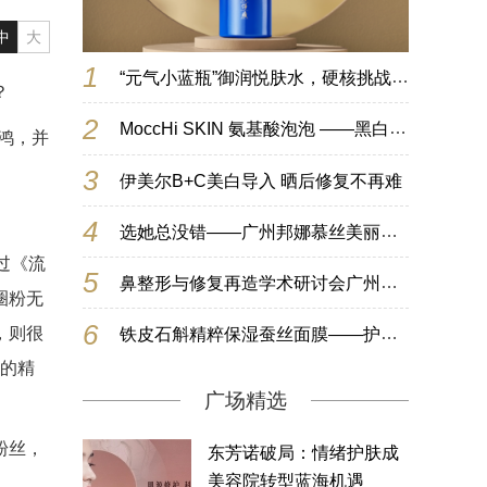
中
大
1
“元气小蓝瓶”御润悦肤水，硬核挑战春季“脆弱干皮”
？
2
MoccHi SKIN 氨基酸泡泡 ——黑白搭配 深层清洁
鸿，并
3
伊美尔B+C美白导入 晒后修复不再难
4
选她总没错——广州邦娜慕丝美丽生活空间
过《流
5
鼻整形与修复再造学术研讨会广州举行 3台手术同时直播开行业先河
圈粉无
6
，则很
铁皮石斛精粹保湿蚕丝面膜——护肤圣品，女神必备！
前的精
广场精选
粉丝，
东芳诺破局：情绪护肤成
美容院转型蓝海机遇