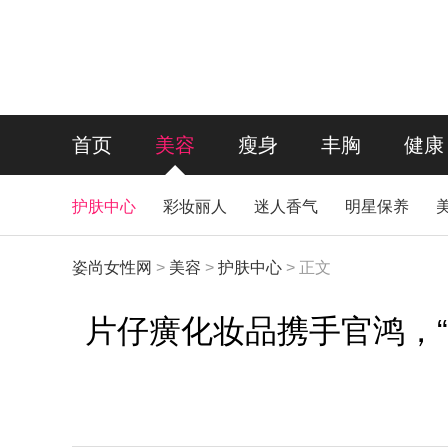
首页
美容
瘦身
丰胸
健康
护肤中心
彩妆丽人
迷人香气
明星保养
姿尚女性网
>
美容
>
护肤中心
>
正文
片仔癀化妆品携手官鸿，“